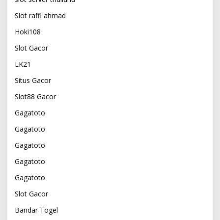
Slot raffi ahmad
Hoki108
Slot Gacor
LK21
Situs Gacor
Slot88 Gacor
Gagatoto
Gagatoto
Gagatoto
Gagatoto
Gagatoto
Slot Gacor
Bandar Togel