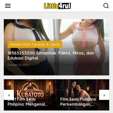
S
k
i
p
t
o
c
o
n
t
Review Situs Taruhan & Game
e
n
18563253200 Simontok: Fakta, Mitos, dan
t
Edukasi Digital
October 19, 2025
«
»
LK21 Film Semi
Film Semi Philipina:
Philipina: Mengenal
Perkembangan,
Tren Film Dewasa
Popularitas, dan