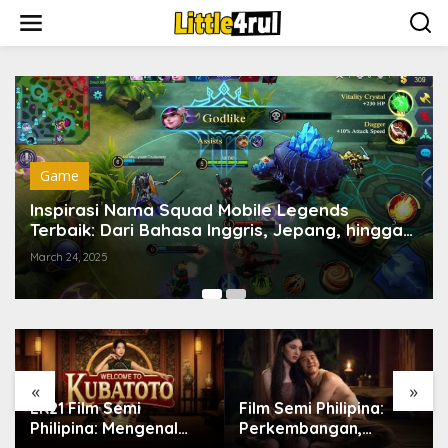
S
k
i
p
t
o
c
o
n
t
Game
e
n
Inspirasi Nama Squad Mobile Legends
t
Terbaik: Dari Bahasa Inggris, Jepang, hingga
Indonesia!
March 24, 2025
«
»
LK21 Film Semi
Film Semi Philipina:
Philipina: Mengenal
Perkembangan,
Tren Film Dewasa
Popularitas, dan