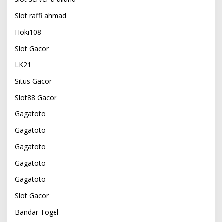
Slot raffi ahmad
Hoki108
Slot Gacor
LK21
Situs Gacor
Slot88 Gacor
Gagatoto
Gagatoto
Gagatoto
Gagatoto
Gagatoto
Slot Gacor
Bandar Togel