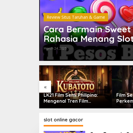
Review Situs Taruhan & Game
baToto:
Cara Bermain Sweet 
Rahasia Menang Slot
March 24, 2025
«
gin: Akses
LK21 Film Semi Philipina:
Film Se
 dan Stabil ke
Mengenal Tren Film
Perke
ital
Dewasa Filipina dan
Popular
Alternatif Menonton yang
Rekome
Aman
Drama 
slot online gacor