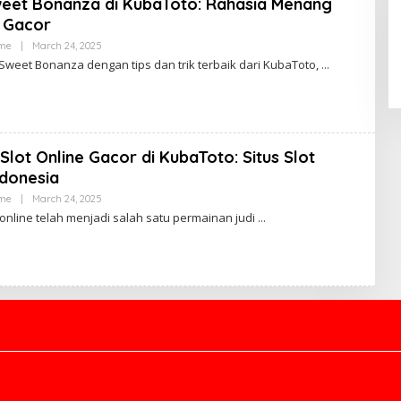
eet Bonanza di KubaToto: Rahasia Menang
a Gacor
ame
|
March 24, 2025
B
Y
weet Bonanza dengan tips dan trik terbaik dari KubaToto,
X
O
0
X
O
lot Online Gacor di KubaToto: Situs Slot
ndonesia
ame
|
March 24, 2025
B
Y
t online telah menjadi salah satu permainan judi
X
O
0
X
O