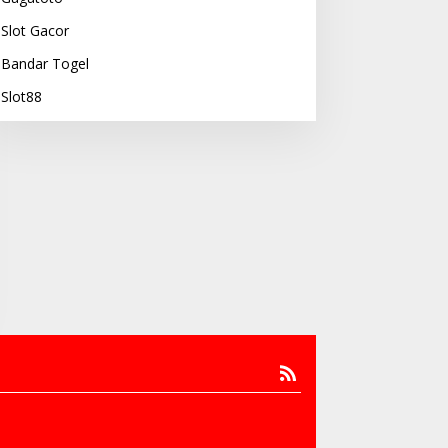
Slot Gacor
Bandar Togel
Slot88