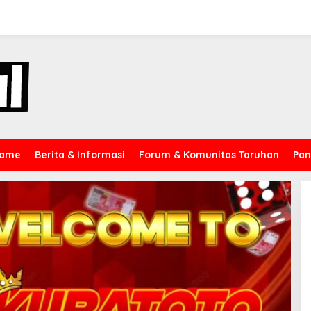
Game
Berita & Informasi
Forum & Komunitas Taruhan
Pan