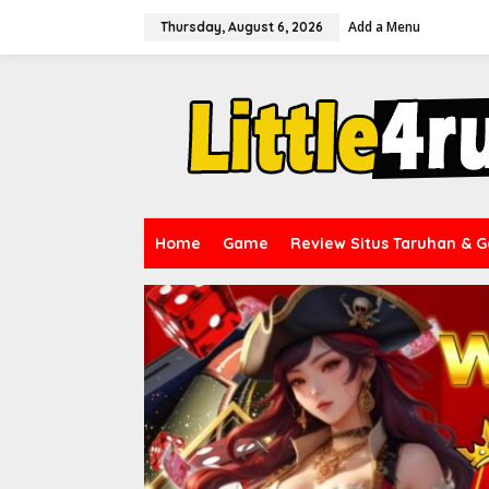
S
Add a Menu
k
Thursday, August 6, 2026
i
p
t
o
c
o
n
t
e
n
Home
Game
Review Situs Taruhan & 
t