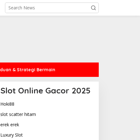
duan & Strategi Bermain
Slot Online Gacor 2025
Hoki88
slot scatter hitam
erek erek
Luxury Slot