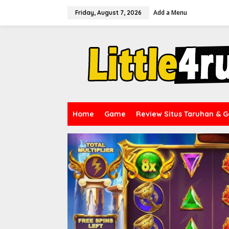
S
Add a Menu
k
Friday, August 7, 2026
i
p
t
o
c
o
n
t
e
n
Home
Game
Review Situs Taruhan & 
t