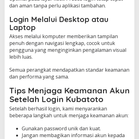
dan aman tanpa perlu aplikasi tambahan.
Login Melalui Desktop atau
Laptop
Akses melalui komputer memberikan tampilan
penuh dengan navigasi lengkap, cocok untuk
pengguna yang menginginkan pengalaman visual
lebih luas.
Semua perangkat mendapatkan standar keamanan
dan performa yang sama.
Tips Menjaga Keamanan Akun
Setelah Login Kubatoto
Setelah berhasil login, kami menyarankan
beberapa langkah untuk menjaga keamanan akun:
Gunakan password unik dan kuat.
Jangan membagikan informasi akun kepada