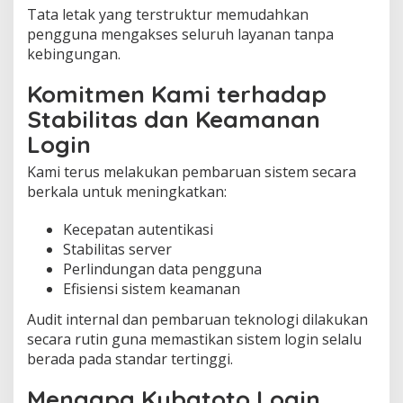
Tata letak yang terstruktur memudahkan
pengguna mengakses seluruh layanan tanpa
kebingungan.
Komitmen Kami terhadap
Stabilitas dan Keamanan
Login
Kami terus melakukan pembaruan sistem secara
berkala untuk meningkatkan:
Kecepatan autentikasi
Stabilitas server
Perlindungan data pengguna
Efisiensi sistem keamanan
Audit internal dan pembaruan teknologi dilakukan
secara rutin guna memastikan sistem login selalu
berada pada standar tertinggi.
Mengapa Kubatoto Login