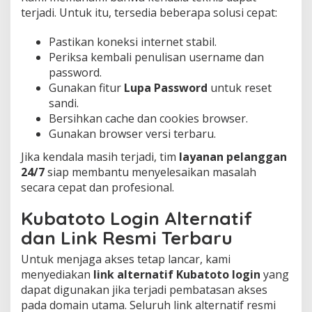
terjadi. Untuk itu, tersedia beberapa solusi cepat:
Pastikan koneksi internet stabil.
Periksa kembali penulisan username dan
password.
Gunakan fitur
Lupa Password
untuk reset
sandi.
Bersihkan cache dan cookies browser.
Gunakan browser versi terbaru.
Jika kendala masih terjadi, tim
layanan pelanggan
24/7
siap membantu menyelesaikan masalah
secara cepat dan profesional.
Kubatoto Login Alternatif
dan Link Resmi Terbaru
Untuk menjaga akses tetap lancar, kami
menyediakan
link alternatif Kubatoto login
yang
dapat digunakan jika terjadi pembatasan akses
pada domain utama. Seluruh link alternatif resmi