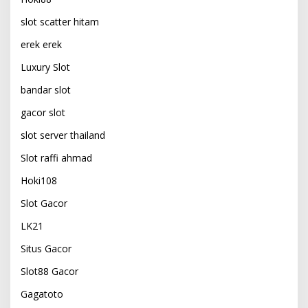
slot scatter hitam
erek erek
Luxury Slot
bandar slot
gacor slot
slot server thailand
Slot raffi ahmad
Hoki108
Slot Gacor
LK21
Situs Gacor
Slot88 Gacor
Gagatoto