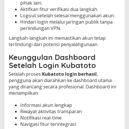
pihak lain.
Aktifkan fitur verifikasi dua langkah.
Logout setelah selesai menggunakan akun.
Hindari login melalui jaringan publik tanpa
perlindungan VPN.
Langkah-langkah ini memastikan akun tetap
terlindungi dari potensi penyalahgunaan.
Keunggulan Dashboard
Setelah Login Kubatoto
Setelah proses
Kubatoto login berhasil
,
pengguna akan diarahkan ke dashboard utama
yang dirancang secara profesional. Dashboard ini
menampilkan:
Informasi akun lengkap
Riwayat aktivitas transparan
Notifikasi real-time
Navigasi fitur terintegrasi