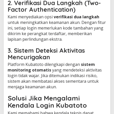
2. Verifikasi Dua Langkah (Two-
Factor Authentication)
Kami menyediakan opsi
verifikasi dua langkah
untuk meningkatkan keamanan akun. Dengan fitur
ini, setiap login memerlukan kode tambahan yang
dikirim ke perangkat terdaftar, memberikan
lapisan perlindungan ekstra.
3. Sistem Deteksi Aktivitas
Mencurigakan
Platform Kubatoto dilengkapi dengan
sistem
monitoring otomatis
yang mendeteksi aktivitas
login tidak wajar. Jika ditemukan indikasi risiko,
sistem akan membatasi akses sementara untuk
menjaga keamanan akun.
Solusi Jika Mengalami
Kendala Login Kubatoto
Kami memahami bahwa kendala teknis dapat