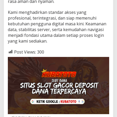
rasa aman dan nyaman.
Kami menghadirkan standar akses yang
profesional, terintegrasi, dan siap memenuhi
kebutuhan pengguna digital masa kini. Keamanan
data, stabilitas server, serta kemudahan navigasi
menjadi fondasi utama dalam setiap proses login
yang kami sediakan.
Post Views:
300