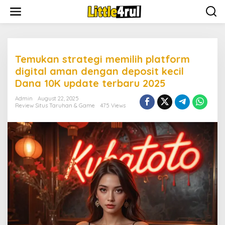
S
k
i
p
t
o
Temukan strategi memilih platform
c
o
digital aman dengan deposit kecil
n
Dana 10K update terbaru 2025
t
e
Admin
August 22, 2025
n
Review Situs Taruhan & Game
475 Views
t