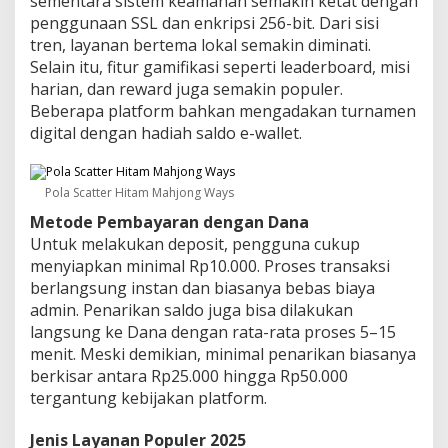
sementara sistem keamanan semakin ketat dengan
penggunaan SSL dan enkripsi 256-bit. Dari sisi
tren, layanan bertema lokal semakin diminati.
Selain itu, fitur gamifikasi seperti leaderboard, misi
harian, dan reward juga semakin populer.
Beberapa platform bahkan mengadakan turnamen
digital dengan hadiah saldo e-wallet.
Pola Scatter Hitam Mahjong Ways
Metode Pembayaran dengan Dana
Untuk melakukan deposit, pengguna cukup
menyiapkan minimal Rp10.000. Proses transaksi
berlangsung instan dan biasanya bebas biaya
admin. Penarikan saldo juga bisa dilakukan
langsung ke Dana dengan rata-rata proses 5–15
menit. Meski demikian, minimal penarikan biasanya
berkisar antara Rp25.000 hingga Rp50.000
tergantung kebijakan platform.
Jenis Layanan Populer 2025