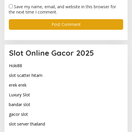
Save my name, email, and website in this browser for
the next time I comment.
Slot Online Gacor 2025
Hoki88
slot scatter hitam
erek erek
Luxury Slot
bandar slot
gacor slot
slot server thailand