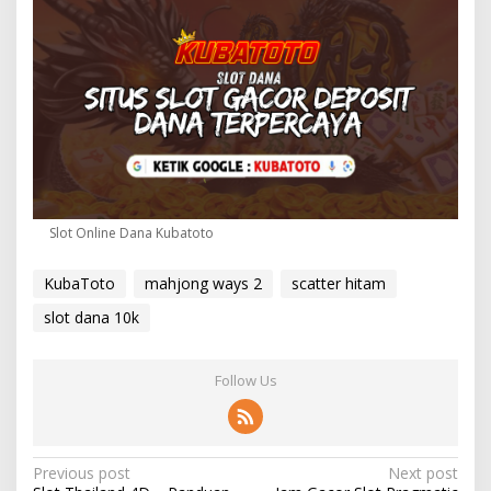
Slot Online Dana Kubatoto
KubaToto
mahjong ways 2
scatter hitam
slot dana 10k
Follow Us
P
Previous post
Next post